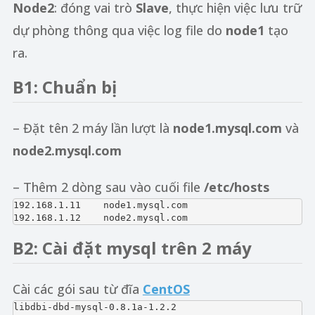
Node2
: đóng vai trò
Slave
, thực hiện việc lưu trữ
dự phòng thông qua việc log file do
node1
tạo
ra.
B1: Chuẩn bị
– Đặt tên 2 máy lần lượt là
node1.mysql.com
và
node2.mysql.com
– Thêm 2 dòng sau vào cuối file
/etc/hosts
192.168.1.11    node1.mysql.com

192.168.1.12    node2.mysql.com
B2: Cài đặt mysql trên 2 máy
Cài các gói sau từ đĩa
CentOS
libdbi-dbd-mysql-0.8.1a-1.2.2
