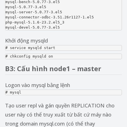
mysql-bench-5.0.77-3.el5

mysql-5.0.77-3.el5

mysql-server-5.0.77-3.el5

mysql-connector-odbc-3.51.26r1127-1.el5

php-mysql-5.1.6-23.2.el5_3

mysql-devel-5.0.77-3.el5
Khởi động mysqld
# service mysqld start
# chkconfig mysqld on
B3: Cấu hình node1 – master
Logon vào mysql bằng lệnh
# mysql
Tạo user repl và gán quyền REPLICATION cho
user này có thể truy xuất từ bất cứ máy nào
trong domain mysql.com (có thể thay