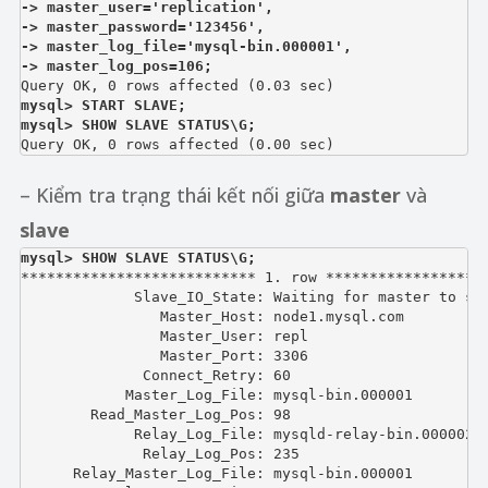
-> master_user='replication',

-> master_password='123456',

-> master_log_file='mysql-bin.000001',

-> master_log_pos=106;
mysql> START SLAVE;
mysql> SHOW SLAVE STATUS\G;

Query OK, 0 rows affected (0.00 sec)
– Kiểm tra trạng thái kết nối giữa
master
và
slave
mysql> SHOW SLAVE STATUS\G;

*************************** 1. row *******************
             Slave_IO_State: Waiting for master to sen
                Master_Host: node1.mysql.com

                Master_User: repl

                Master_Port: 3306

              Connect_Retry: 60

            Master_Log_File: mysql-bin.000001

        Read_Master_Log_Pos: 98

             Relay_Log_File: mysqld-relay-bin.000002

              Relay_Log_Pos: 235

      Relay_Master_Log_File: mysql-bin.000001
