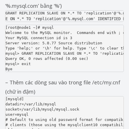
‘%.mysql.com’ bằng ‘%’)
E ON *.* TO 'replication'@'%.mysql.com' IDENTIFIED BY
[root@node1 ~]# mysql

Welcome to the MySQL monitor.  Commands end with ; or 
Your MySQL connection id is 3

Server version: 5.0.77 Source distribution

Type 'help;' or '\h' for help. Type '\c' to clear the 
mysql> GRANT REPLICATION SLAVE ON *.* TO 'replication'
Query OK, 0 rows affected (0.00 sec)

mysql> exit

Bye
– Thêm các dòng sau vào trong file /etc/my.cnf
(chữ in đậm)
[mysqld]

datadir=/var/lib/mysql

socket=/var/lib/mysql/mysql.sock

user=mysql

# Default to using old password format for compatibili
# clients (those using the mysqlclient10 compatibility