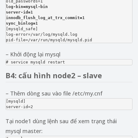
log-bin=mysql-bin
server-id=1
innodb_flush_log_at_trx_commit=1
sync_binlog=1

[mysqld_safe]

log-error=/var/log/mysqld.log

pid-file=/var/run/mysqld/mysqld.pid
– Khởi động lại mysql
# service mysqld restart
B4: cấu hình node2 – slave
– Thêm dòng sau vào file /etc/my.cnf
[mysqld]

server-id=2
Tại node1 dùng lệnh sau để xem trạng thái
mysql master: