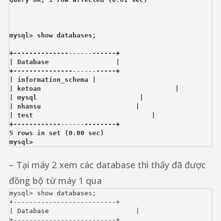
mysql> show databases;
+--------------
------
------+
| Database                 |
+---------------
------
-----+
| information_schema |
| ketoan                                  |
| mysql                          |
| nhansu                        |
| test                              |
+------------
------
--------+
5 rows in set (0.00 sec)
mysql>
– Tại máy 2 xem các database thì thấy đã được
đồng bộ từ máy 1 qua
mysql> show databases;

+--------------------------+

| Database                      |

+--------------------------+
