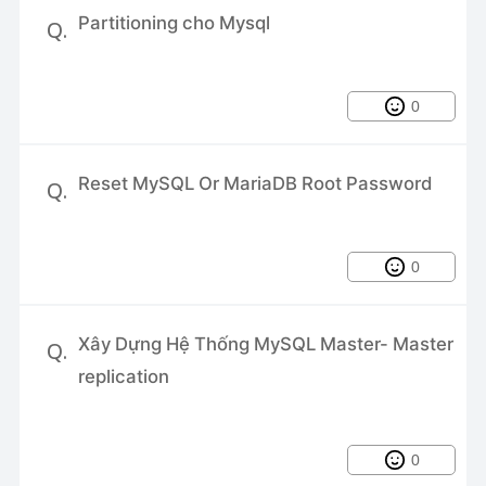
Gửi thông báo khi có người SSH hoặc
Partitioning cho Mysql
Q.
gắt kết nối SSH vào
CI/CD với Jenkins và Docker
0
Partitioning cho Mysql
Cách cấp quyền Sudo cho người
Reset MySQL Or MariaDB Root Password
Q.
dùng trong Linux
Sử dụng Traits cho Model trong
Laravel
0
Xây Dựng Hệ Thống MySQL Master- Master
Q.
replication
0