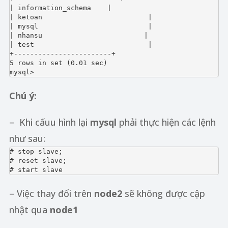
| information_schema    |

| ketoan                          |

| mysql                           |

| nhansu                         |

| test                            |

+------------------------+

5 rows in set (0.01 sec)

mysql>
Chú ý:
– Khi cấuu hình lại
mysql
phải thực hiện các lệnh
như sau:
# stop slave;

# reset slave;

# start slave
– Việc thay đổi trên
node2
sẽ không được cập
nhật qua
node1