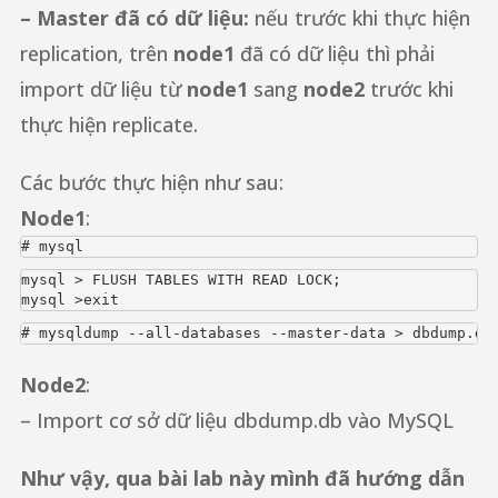
– Master đã có dữ liệu:
nếu trước khi thực hiện
replication, trên
node1
đã có dữ liệu thì phải
import dữ liệu từ
node1
sang
node2
trước khi
thực hiện replicate.
Các bước thực hiện như sau:
Node1
:
# mysql
mysql > FLUSH TABLES WITH READ LOCK;

mysql >exit
# mysqldump --all-databases --master-data > dbdump.db
Node2
:
– Import cơ sở dữ liệu dbdump.db vào MySQL
Như vậy, qua bài lab này mình đã hướng dẫn