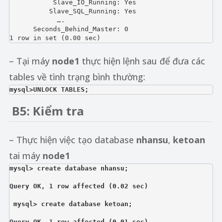
           Slave_IO_Running: Yes

          Slave_SQL_Running: Yes

            ….       

      Seconds_Behind_Master: 0

1 row in set (0.00 sec)
– Tại máy
node1
thực hiện lệnh sau để đưa các
tables về tình trạng bình thường:
mysql>UNLOCK TABLES;
B
5: Kiểm tra
– Thực hiện việc tạo database
nhansu
,
ketoan
tai máy
node1
mysql> create database nhansu;
Query OK, 1 row affected (0.02 sec)
mysql> create database ketoan;
Query OK, 1 row affected (0.01 sec)