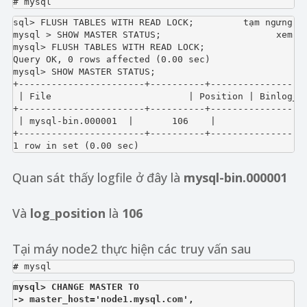
# mysql                                              
sql> FLUSH TABLES WITH READ LOCK;         tạm ngưng mọ
mysql > SHOW MASTER STATUS;                     xem tr
mysql> FLUSH TABLES WITH READ LOCK;

Query OK, 0 rows affected (0.00 sec)

mysql> SHOW MASTER STATUS;

+-----------------------+----------+------------------
 | File                         | Position | Binlog_Do
+-----------------------+----------+------------------
 | mysql-bin.000001  |       106    |                 
+-----------------------+----------+------------------
1 row in set (0.00 sec)
Quan sát thấy logfile ở đây là
mysql-bin.000001
Và
log_position
là
106
Tại máy node2 thực hiện các truy vấn sau
#
mysql> CHANGE MASTER TO

-> master_host='node1.mysql.com',
