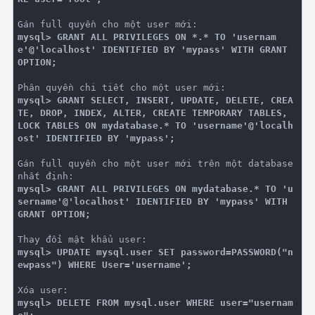
mysql> GRANT ALL PRIVILEGES ON *.* TO 'usernam
e'@'localhost' IDENTIFIED BY 'mypass' WITH GRANT 
OPTION;
mysql> GRANT SELECT, INSERT, UPDATE, DELETE, CREA
TE, DROP, INDEX, ALTER, CREATE TEMPORARY TABLES, 
LOCK TABLES ON mydatabase.* TO 'username'@'localh
ost' IDENTIFIED BY 'mypass';
Gán full quyền cho một user mới trên một database 
mysql> GRANT ALL PRIVILEGES ON mydatabase.* TO 'u
sername'@'localhost' IDENTIFIED BY 'mypass' WITH 
GRANT OPTION;
mysql> UPDATE mysql.user SET password=PASSWORD("n
ewpass") WHERE User='username';
mysql> DELETE FROM mysql.user WHERE user="usernam