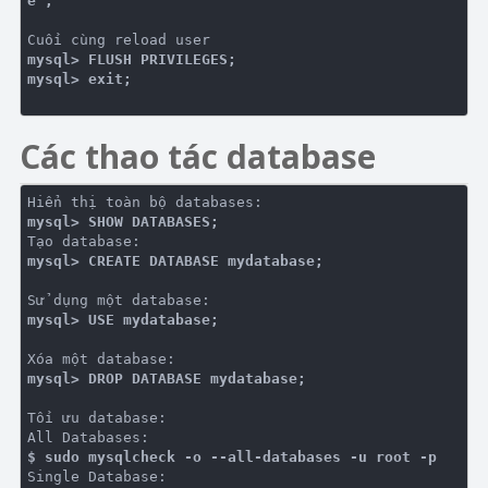
e";
mysql> FLUSH PRIVILEGES;
Các thao tác database
mysql> SHOW DATABASES;
mysql> CREATE DATABASE mydatabase;
mysql> USE mydatabase;
mysql> DROP DATABASE mydatabase;
Tối ưu database:

$ sudo mysqlcheck -o --all-databases -u root -p