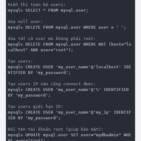
mysql> SELECT * FROM mysql.user;
mysql> DELETE FROM mysql.user WHERE user = ' ';
mysql> DELETE FROM mysql.user WHERE NOT (host="lo
calhost" AND user="root");
mysql> CREATE USER 'my_user_name'@'localhost' IDE
NTIFIED BY 'my_password';
mysql> CREATE USER 'my_user_name'@'%' IDENTIFIED 
BY 'my_password';
mysql> CREATE USER 'my_user_name'@'my_ip' IDENTIF
IED BY 'my_password';
mysql> UPDATE mysql.user SET user="mydbadmin" WHE
RE user="root";