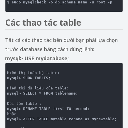
$ sudo mysqlcheck -o db_schema_name -u root -p
Các thao tác table
Tất cả các thao tác bên dưới bạn phải lựa chọn
trước database bằng cách dùng lệnh:
mysql> USE mydatabase;