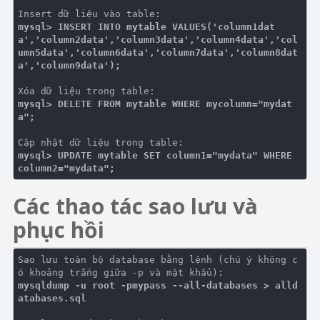
mysql> INSERT INTO mytable VALUES('column1dat
a','column2data','column3data','column4data','col
umn5data','column6data','column7data','column8dat
a','column9data');
mysql> DELETE FROM mytable WHERE mycolumn="mydat
a";
mysql> UPDATE mytable SET column1="mydata" WHERE 
column2="mydata";
Các thao tác sao lưu và
phục hồi
Sao lưu toàn bộ database bằng lệnh (chú ý không c
mysqldump -u root -pmypass --all-databases > alld
atabases.sql