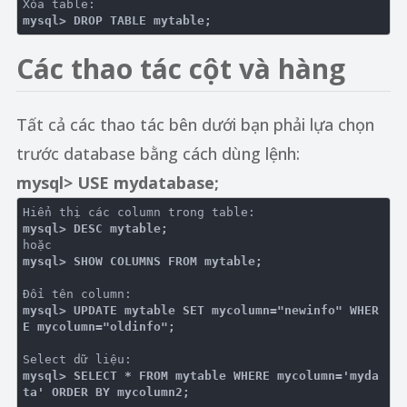
mysql> DROP TABLE mytable;
Các thao tác cột và hàng
Tất cả các thao tác bên dưới bạn phải lựa chọn
trước database bằng cách dùng lệnh:
mysql> USE mydatabase;
mysql> DESC mytable;
mysql> SHOW COLUMNS FROM mytable;
mysql> UPDATE mytable SET mycolumn="newinfo" WHER
E mycolumn="oldinfo";
mysql> SELECT * FROM mytable WHERE mycolumn='myda
ta' ORDER BY mycolumn2;