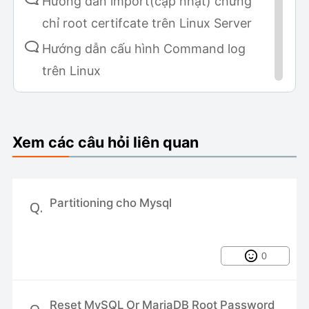
Hướng dẫn import(cập nhật) chứng
chỉ root certifcate trên Linux Server
Hướng dẫn cấu hình Command log
trên Linux
Hướng dẫn cài đặt Metabase sử dụng
Fluent
Xem các câu hỏi liên quan
Hướng dẫn cài đặt v2board trên
AAPANEL
Gửi thông báo khi có người SSH hoặc
Partitioning cho Mysql
Q.
gắt kết nối SSH vào
CI/CD với Jenkins và Docker
0
Partitioning cho Mysql
Cách cấp quyền Sudo cho người
Reset MySQL Or MariaDB Root Password