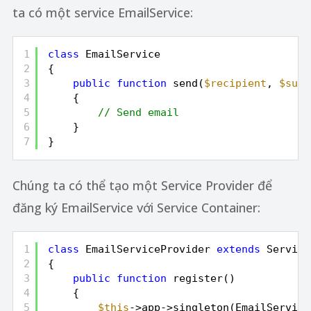
ta có một service EmailService:
1
class
EmailService
2
{
3
public
function
send(
$recipient
, 
$subj
4
{
5
// Send email
6
}
7
}
Chúng ta có thể tạo một Service Provider để
đăng ký EmailService với Service Container:
1
class
EmailServiceProvider 
extends
Service
2
{
3
public
function
register()
4
{
5
$this
->app->singleton(EmailService