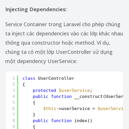
Injecting Dependencies:
Service Container trong Laravel cho phép chúng
ta inject các dependencies vào các lớp khác nhau
thông qua constructor hoặc method. Ví dụ,
chúng ta có một lớp UserController sử dụng
một dependency UserService:
1
class
UserController
2
{
3
protected
$userService
;
4
public
function
__construct(UserServi
5
{
6
$this
->userService = 
$userService
7
}
8
public
function
index()
9
{