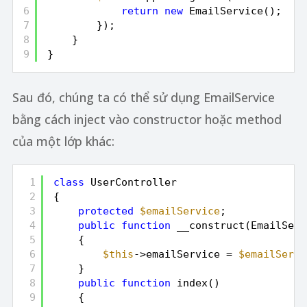
6
return
new
EmailService();
7
});
8
}
9
}
Sau đó, chúng ta có thể sử dụng EmailService
bằng cách inject vào constructor hoặc method
của một lớp khác:
1
class
UserController
2
{
3
protected
$emailService
;
4
public
function
__construct(EmailServ
5
{
6
$this
->emailService = 
$emailServi
7
}
8
public
function
index()
9
{