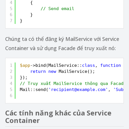
4
{
5
// Send email
6
}
7
}
Chúng ta có thể đăng ký MailService với Service
Container và sử dụng Facade để truy xuất nó:
1
$app
->bind(MailService::
class
, 
function
(
$
2
return
new
MailService();
3
});
4
// Truy xuất MailService thông qua Facade
5
Mail::send(
'recipient@example.com'
, 
'Subje
6
Các tính năng khác của Service
Container