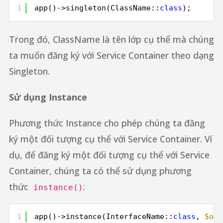
1
app()->singleton(ClassName::
class
);
Trong đó, ClassName là tên lớp cụ thể mà chúng
ta muốn đăng ký với Service Container theo dạng
Singleton.
Sử dụng Instance
Phương thức Instance cho phép chúng ta đăng
ký một đối tượng cụ thể với Service Container. Ví
dụ, để đăng ký một đối tượng cụ thể với Service
Container, chúng ta có thể sử dụng phương
thức
:
instance()
1
app()->instance(InterfaceName::
class
, 
$obj