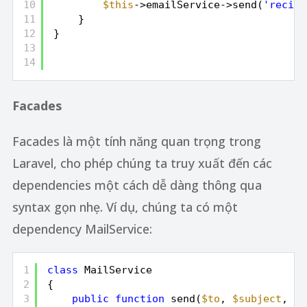
10
$this
->emailService->send(
'recipi
11
}
12
}
13
14
Facades
Facades là một tính năng quan trọng trong
Laravel, cho phép chúng ta truy xuất đến các
dependencies một cách dễ dàng thông qua
syntax gọn nhẹ. Ví dụ, chúng ta có một
dependency MailService:
1
class
MailService
2
{
3
public
function
send(
$to
, 
$subject
, 
$b