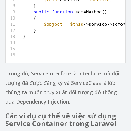
8
}
9
public
function
someMethod()
10
{
11
$object
= 
$this
->service->someMet
12
}
13
}
14
15
16
Trong đó, ServiceInterface là Interface mà đối
tượng đã được đăng ký và ServiceClass là lớp
chúng ta muốn truy xuất đối tượng đó thông
qua Dependency Injection.
Các ví dụ cụ thể về việc sử dụng
Service Container trong Laravel