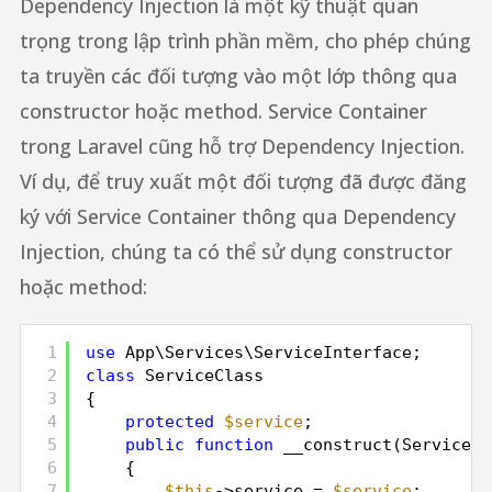
Dependency Injection là một kỹ thuật quan
trọng trong lập trình phần mềm, cho phép chúng
ta truyền các đối tượng vào một lớp thông qua
constructor hoặc method. Service Container
trong Laravel cũng hỗ trợ Dependency Injection.
Ví dụ, để truy xuất một đối tượng đã được đăng
ký với Service Container thông qua Dependency
Injection, chúng ta có thể sử dụng constructor
hoặc method:
1
use
App\Services\ServiceInterface;
2
class
ServiceClass
3
{
4
protected
$service
;
5
public
function
__construct(ServiceIn
6
{
7
$this
->service = 
$service
;