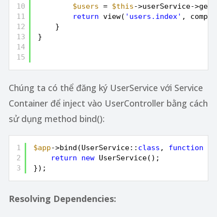
10
$users
= 
$this
->userService->getA
11
return
view(
'users.index'
, compac
12
}
13
}
14
15
Chúng ta có thể đăng ký UserService với Service
Container để inject vào UserController bằng cách
sử dụng method bind():
1
$app
->bind(UserService::
class
, 
function
(
$
2
return
new
UserService();
3
});
Resolving Dependencies: