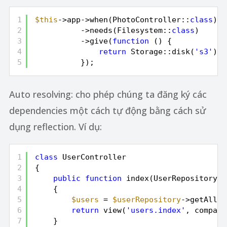
1
$this
->app->when(PhotoController::
class
)
2
->needs(Filesystem::
class
)
3
->give(
function
() {
4
return
Storage::disk(
's3'
);
5
});
Auto resolving: cho phép chúng ta đăng ký các
dependencies một cách tự động bằng cách sử
dụng reflection. Ví dụ:
1
class
UserController
2
{
3
public
function
index(UserRepository 
$
4
{
5
$users
= 
$userRepository
->getAllUs
6
return
view(
'users.index'
, compact
7
}