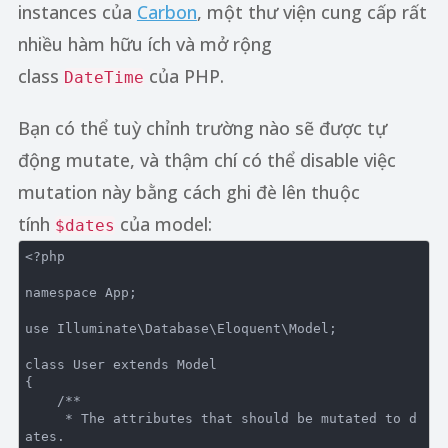
instances của
Carbon
, một thư viện cung cấp rất
nhiều hàm hữu ích và mở rộng
class
của PHP.
DateTime
Bạn có thể tuỳ chỉnh trường nào sẽ được tự
động mutate, và thậm chí có thể disable việc
mutation này bằng cách ghi đè lên thuộc
tính
của model:
$dates
<?php
namespace
App
;

use
Illuminate
\
Database
\
Eloquent
\
Model
;

class
User
extends
Model
{

/**

     * The attributes that should be mutated to d
ates.
