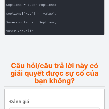
$options = $user->options;

$options[
'key'
] = 
'value'
;

$user->options = $options;

$user->save();
Câu hỏi/câu trả lời này có
giải quyết được sự cố của
bạn không?
Đánh giá