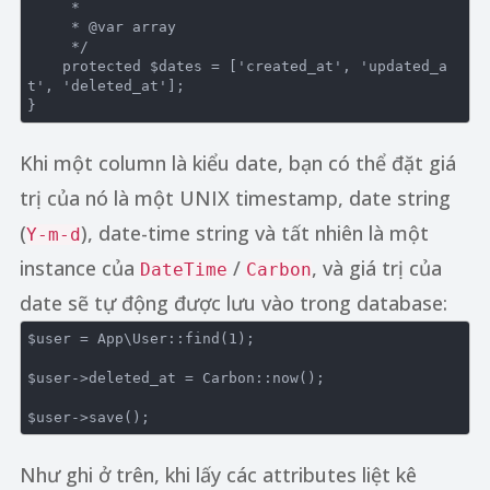
     *

     * 
@var
 array

     */
protected
 $dates = [
'created_at'
, 
'updated_a
t'
, 
'deleted_at'
];

Khi một column là kiểu date, bạn có thể đặt giá
trị của nó là một UNIX timestamp, date string
(
), date-time string và tất nhiên là một
Y-m-d
instance của
/
, và giá trị của
DateTime
Carbon
date sẽ tự động được lưu vào trong database:
$user = App\User::find(
1
);

$user->deleted_at = Carbon::now();

Như ghi ở trên, khi lấy các attributes liệt kê