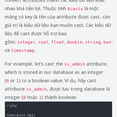
convert attributes thành các kiểu dữ liệu khác
nhau khá tiện lợi. Thuộc tính
là một
$casts
mảng có key là tên của attribute được cast, còn
giá trị là kiểu dữ liệu bạn muốn cast. Các kiểu dữ
liệu để cast được hỗ trợ bao
gồm:
,
,
,
,
,
integer
real
float
double
string
boole
và
.
timestamp
For example, let’s cast the
attribute,
is_admin
which is stored in our database as an integer
(
or
) to a boolean value: Ví dụ, hãy cast
0
1
attribute
, được lưu trong database là
is_admin
integer (
hoặc
) thành boolean:
0
1
<?php
namespace
App
;
