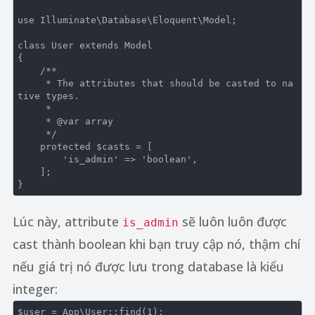
use
Illuminate
\
Database
\
Eloquent
\
Model
;

class
User
extends
Model
{

/**

     * The attributes that should be casted to na
tive types.

     *

     * 
@var
 array

     */
protected
 $casts = [

'is_admin'
 => 
'boolean'
,

    ];

Lúc này, attribute
sẽ luôn luôn được
is_admin
cast thành boolean khi bạn truy cập nó, thậm chí
nếu giá trị nó được lưu trong database là kiểu
integer:
$user = App\User::find(
1
);
