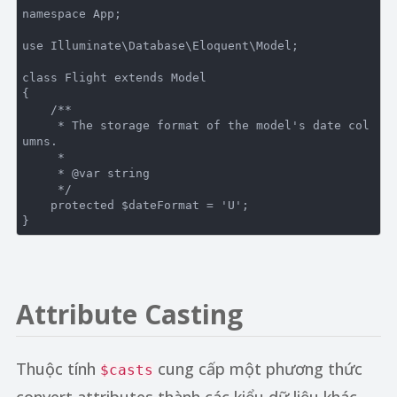
namespace
App
;

use
Illuminate
\
Database
\
Eloquent
\
Model
;

class
Flight
extends
Model
{

/**

     * The storage format of the model's date col
umns.

     *

     * 
@var
 string

     */
protected
 $dateFormat = 
'U'
;

Attribute Casting
Thuộc tính
cung cấp một phương thức
$casts