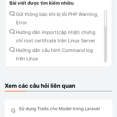
Bài viết được tìm kiếm nhiều
Gửi thông báo khi bị lỗi PHP Warning,
Error
Hướng dẫn import(cập nhật) chứng
chỉ root certifcate trên Linux Server
Hướng dẫn cấu hình Command log
trên Linux
Hướng dẫn cài đặt Metabase sử dụng
Fluent
Xem các câu hỏi liên quan
Hướng dẫn cài đặt v2board trên
AAPANEL
Gửi thông báo khi có người SSH hoặc
Sử dụng Traits cho Model trong Laravel
Q.
gắt kết nối SSH vào