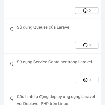
CI/CD với Jenkins và Docker
0
Partitioning cho Mysql
Cách cấp quyền Sudo cho người
Sử dụng Queues của Laravel
Q.
dùng trong Linux
Sử dụng Traits cho Model trong
Laravel
0
Sử dụng Service Container trong Laravel
Q.
0
Cấu hình tự động deploy ứng dụng Laravel
Q.
với Deployer PHP trên Linux