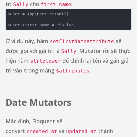
trị
cho
:
Sally
first_name
$user = App\User::find(
1
);

$user->first_name = 
'Sally'
Ở ví dụ này, hàm
sẽ
setFirstNameAttribute
được gọi với giá trị là
. Mutator rồi sẽ thực
Sally
hiện hàm
để chỉnh lại tên và gán giá
strtolower
trị vào trong mảng
.
$attributes
Date Mutators
Mặc định, Eloquent sẽ
convert
và
thành
created_at
updated_at