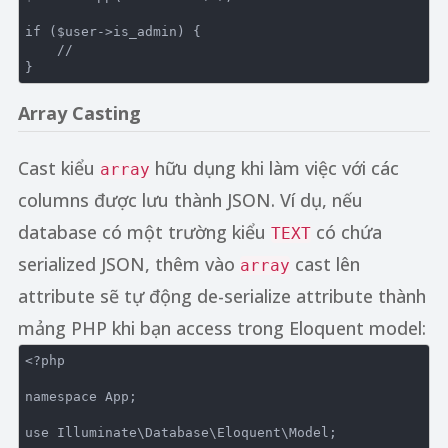
if
 ($user->is_admin) {

//
Array Casting
Cast kiểu
hữu dụng khi làm việc với các
array
columns được lưu thành JSON. Ví dụ, nếu
database có một trường kiểu
có chứa
TEXT
serialized JSON, thêm vào
cast lên
array
attribute sẽ tự động de-serialize attribute thành
mảng PHP khi bạn access trong Eloquent model:
<?php
namespace
App
;

use
Illuminate
\
Database
\
Eloquent
\
Model
;
