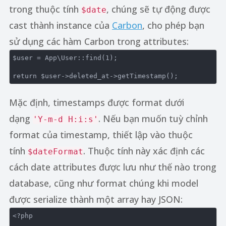
trong thuộc tính
, chúng sẽ tự động được
$date
cast thành instance của
Carbon
, cho phép bạn
sử dụng các hàm Carbon trong attributes:
$user = App\User::find(
1
);

return
Mặc định, timestamps được format dưới
dạng
. Nếu bạn muốn tuỳ chỉnh
'Y-m-d H:i:s'
format của timestamp, thiết lập vào thuộc
tính
. Thuộc tính này xác định các
$dateFormat
cách date attributes được lưu như thế nào trong
database, cũng như format chúng khi model
được serialize thành một array hay JSON:
<?php