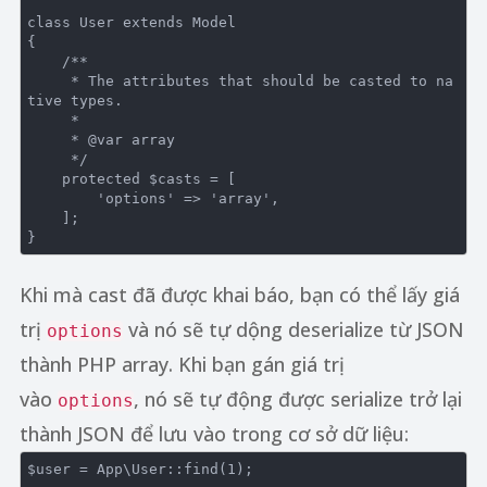
class
User
extends
Model
{

/**

     * The attributes that should be casted to na
tive types.

     *

     * 
@var
 array

     */
protected
 $casts = [

'options'
 => 
'array'
,

    ];

Khi mà cast đã được khai báo, bạn có thể lấy giá
trị
và nó sẽ tự dộng deserialize từ JSON
options
thành PHP array. Khi bạn gán giá trị
vào
, nó sẽ tự động được serialize trở lại
options
thành JSON để lưu vào trong cơ sở dữ liệu:
$user = App\User::find(
1
);
