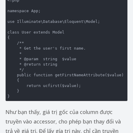
<?php
namespace
App
;

use
Illuminate
\
Database
\
Eloquent
\
Model
;

class
User
extends
Model
{

/**

     * Get the user's first name.

     *

     * 
@param
  string  $value

     * 
@return
 string

     */
public
function
getFirstNameAttribute
($value)
{

return
 ucfirst($value);

    }

Như bạn thấy, giá trị gốc của column được
truyền vào accessor, cho phép bạn thay đổi và
trả về giá trị. Để lấy gía trị này, chỉ cần truyền