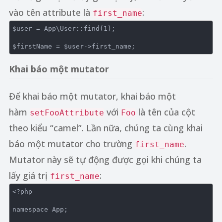
vào tên attribute là
:
first_name
$user = App\User::find(
1
);

Khai báo một mutator
Để khai báo một mutator, khai báo một
hàm
với
là tên của cột
setFooAttribute
Foo
theo kiểu “camel”. Lần nữa, chúng ta cùng khai
báo một mutator cho trường
.
first_name
Mutator này sẽ tự động được gọi khi chúng ta
lấy giá trị
:
first_name
<?php
namespace
App
;
