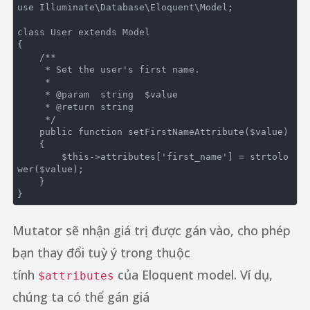
use
Illuminate
\
Database
\
Eloquent
\
Model
;

class
User
extends
Model
{

/**

     * Set the user's first name.

     *

     * 
@param
  string  $value

     * 
@return
 string

     */
public
function
setFirstNameAttribute
($value)
{

$this
->attributes[
'first_name'
] = strtolo
wer($value);

    }

Mutator sẽ nhận giá trị được gán vào, cho phép
bạn thay đổi tuỳ ý trong thuộc
tính
của Eloquent model. Ví dụ,
$attributes
chúng ta có thể gán giá