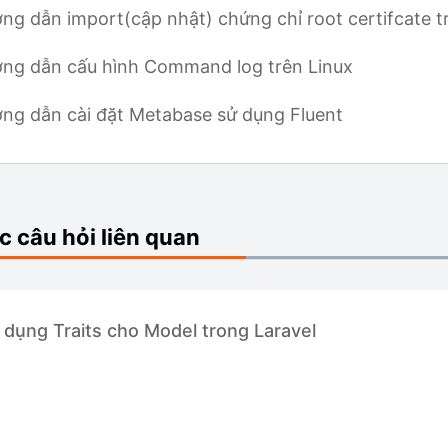
ng dẫn import(cập nhật) chứng chỉ root certifcate t
ng dẫn cấu hình Command log trên Linux
ng dẫn cài đặt Metabase sử dụng Fluent
ng dẫn cài đặt v2board trên AAPANEL
 thông báo khi có người SSH hoặc gắt kết nối SSH v
 câu hỏi liên quan
CD với Jenkins và Docker
titioning cho Mysql
 dụng Traits cho Model trong Laravel
h cấp quyền Sudo cho người dùng trong Linux
dụng Traits cho Model trong Laravel