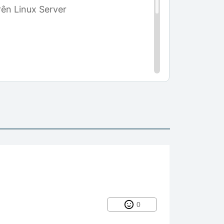
rên Linux Server
ào
0