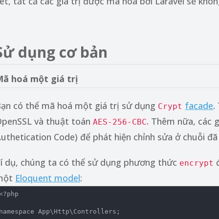
et, tất cả các giá trị được mã hoá bởi Laravel sẽ kh
Sử dụng cơ bản
ã hoá một giá trị
ạn có thể mã hoá một giá trị sử dụng
facade
.
Crypt
penSSL và thuật toán
. Thêm nữa, các 
AES-256-CBC
uthetication Code) để phát hiện chỉnh sửa ở chuỗi đ
í dụ, chúng ta có thể sử dụng phương thức
đ
encrypt
một
Eloquent model
:
<?php
namespace
App
\
Http
\
Controllers
;
