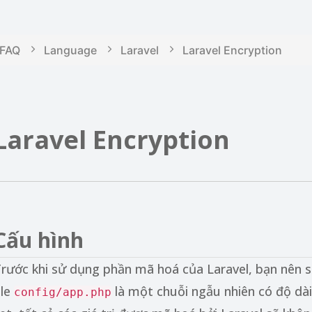
FAQ
Language
Laravel
Laravel Encryption
s
Laravel Encryption
I
Cấu hình
rước khi sử dụng phần mã hoá của Laravel, bạn nên se
ile
là một chuỗi ngẫu nhiên có độ dài 
config/app.php
b