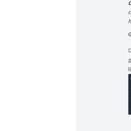
C
c
h
G
D
g
l
   