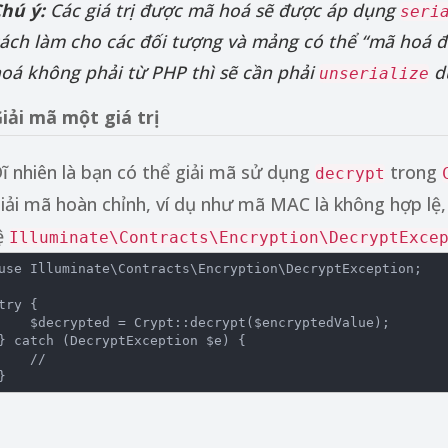
hú ý:
Các giá trị được mã hoá sẽ được áp dụng
seri
ách làm cho các đối tượng và mảng có thể “mã hoá đượ
oá không phải từ PHP thì sẽ cần phải
dữ
unserialize
iải mã một giá trị
ĩ nhiên là bạn có thể giải mã sử dụng
trong
decrypt
iải mã hoàn chỉnh, ví dụ như mã MAC là không hợp lệ, 
ệ
Illuminate\Contracts\Encryption\DecryptExce
use
Illuminate
\
Contracts
\
Encryption
\
DecryptException
;

try
 {

 $decrypted = Crypt::decrypt($encryptedValue);

} 
catch
 (DecryptException $e) {

//
}