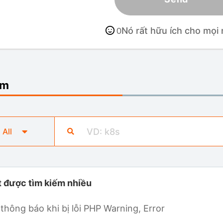
Nó rất hữu ích cho mọi 
0
ếm
All
t được tìm kiếm nhiều
 thông báo khi bị lỗi PHP Warning, Error