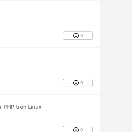
0
0
r PHP trên Linux
0