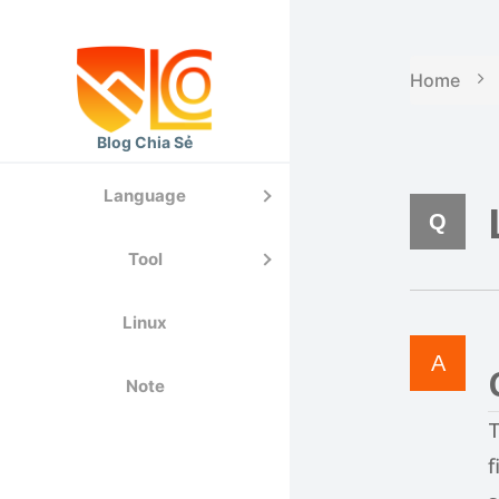
Home
Blog Chia Sẻ
Jenkin
MySQL
Language
Ansible
Go
Tool
CricleC
Laravel
Linux
Docker
Python
Note
K8S
Git
T
f
Mongod