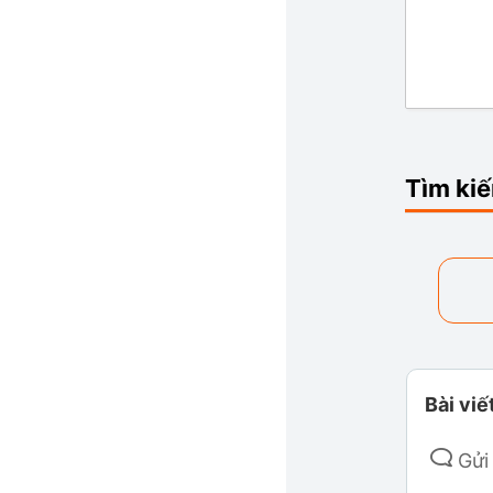
Tìm ki
Bài viế
Gửi