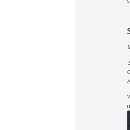
s
M
B
O
A
V