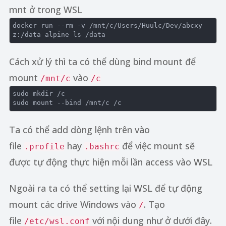
mnt ở trong WSL
docker run --rm -v 
/mnt/
c
/Users/
Huulc
/Dev/
abcxy
z:
/data alpine ls /
data
Cách xử lý thì ta có thể dùng bind mount để
mount
vào
/mnt/c
/c
sudo mkdir /
c
sudo mount --bind /mnt/
c
 /
c
Ta có thể add dòng lệnh trên vào
file
hay
để việc mount sẽ
.profile
.bashrc
được tự động thực hiện mỗi lần access vào WSL
Ngoài ra ta có thể setting lại WSL để tự động
mount các drive Windows vào
. Tạo
/
file
với nội dung như ở dưới đây.
/etc/wsl.conf