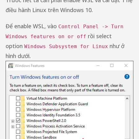
Trước hết ta cần phải enable WSL và cài đặt 1 hệ
điều hành Linux trên Windows 10.
Để enable WSL, vào
Control Panel -> Turn
rồi select
Windows features on or off
option
như ở
Windows Subsystem for Linux
hình dưới.