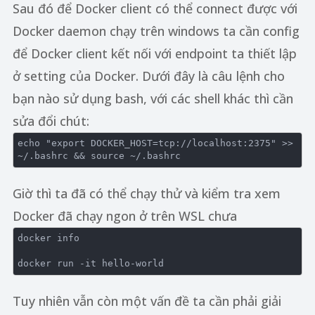
Sau đó để Docker client có thể connect được với
Docker daemon chạy trên windows ta cần config
để Docker client kết nối với endpoint ta thiết lập
ở setting của Docker. Dưới đây là câu lệnh cho
bạn nào sử dụng bash, với các shell khác thì cần
sửa đổi chút:
echo
"export DOCKER_HOST=tcp://localhost:2375"
 >> 
~/.bashrc && 
source
Giờ thì ta đã có thể chạy thử và kiểm tra xem
Docker đã chạy ngon ở trên WSL chưa
docker info

Tuy nhiên vẫn còn một vấn đề ta cần phải giải