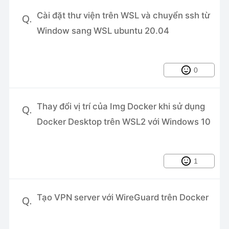
Cách cấp quyền Sudo cho người
Cài đặt thư viện trên WSL và chuyển ssh từ
Q.
dùng trong Linux
Window sang WSL ubuntu 20.04
Sử dụng Traits cho Model trong
Laravel
0
Thay đổi vị trí của Img Docker khi sử dụng
Q.
Docker Desktop trên WSL2 với Windows 10
1
Tạo VPN server với WireGuard trên Docker
Q.