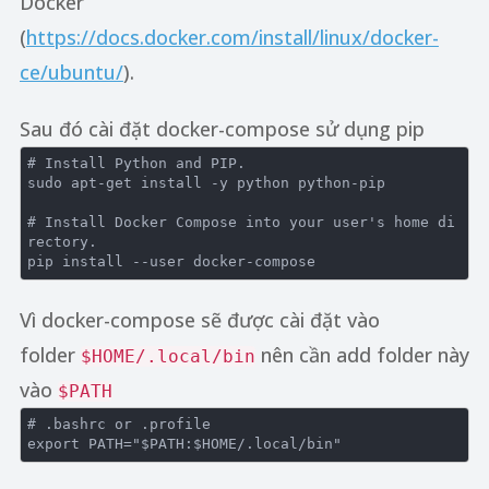
Docker
(
https://docs.docker.com/install/linux/docker-
ce/ubuntu/
).
Sau đó cài đặt docker-compose sử dụng pip
# Install Python and PIP.
sudo
 apt-get install -y python python-pip

# Install Docker Compose into your user's home di
rectory.

pip install --user docker-compose
Vì docker-compose sẽ được cài đặt vào
folder
nên cần add folder này
$HOME/.local/bin
vào
$PATH
# .bashrc or .profile
export
 PATH=
"
$PATH
:
$HOME
/.local/bin"