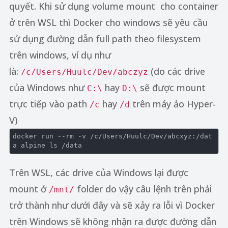
quyết. Khi sử dụng volume mount cho container
ở trên WSL thì Docker cho windows sẽ yêu cầu
sử dụng đường dẫn full path theo filesystem
trên windows, ví dụ như
là:
(do các drive
/c/Users/Huulc/Dev/abczyz
của Windows như
hay
sẽ được mount
C:\
D:\
trực tiếp vào path
hay
trên máy ảo Hyper-
/c
/d
V)
docker run --rm -v 
/c/
Users
/Huulc/
Dev
/abcxyz:/
dat
Trên WSL, các drive của Windows lại được
mount ở
folder do vậy câu lệnh trên phải
/mnt/
trở thành như dưới đây và sẽ xảy ra lỗi vì Docker
trên Windows sẽ không nhận ra được đường dẫn