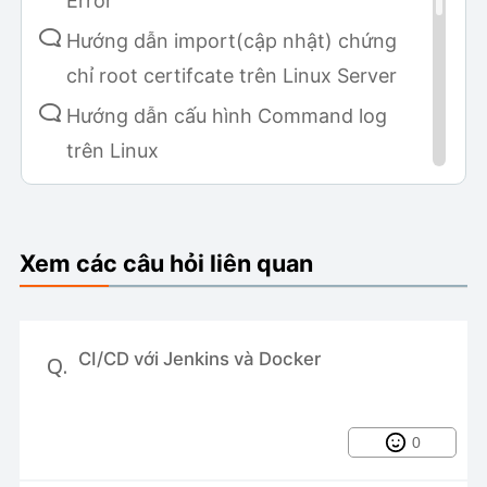
Error
Hướng dẫn import(cập nhật) chứng
chỉ root certifcate trên Linux Server
Hướng dẫn cấu hình Command log
trên Linux
Hướng dẫn cài đặt Metabase sử dụng
Fluent
Xem các câu hỏi liên quan
Hướng dẫn cài đặt v2board trên
AAPANEL
Gửi thông báo khi có người SSH hoặc
CI/CD với Jenkins và Docker
Q.
gắt kết nối SSH vào
CI/CD với Jenkins và Docker
0
Partitioning cho Mysql