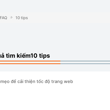
FAQ
10 tips
s
uả tìm kiếm10 tips
I
 mẹo để cải thiện tốc độ trang web
b