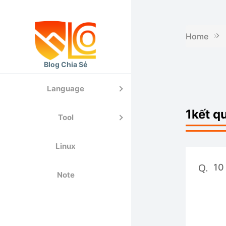
Home
Blog Chia Sẻ
Jenkin
MySQL
Language
Ansible
Go
1kết q
Tool
CricleC
Laravel
Linux
Docker
Python
Q.
10
Note
K8S
Git
Mongod