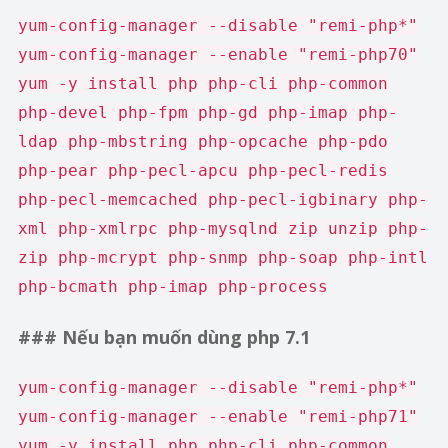
yum-config-manager --disable "remi-php*"
yum-config-manager --enable "remi-php70"
yum -y install php php-cli php-common
php-devel php-fpm php-gd php-imap php-
ldap php-mbstring php-opcache php-pdo
php-pear php-pecl-apcu php-pecl-redis
php-pecl-memcached php-pecl-igbinary php-
xml php-xmlrpc php-mysqlnd zip unzip php-
zip php-mcrypt php-snmp php-soap php-intl
php-bcmath php-imap php-process
### Nếu bạn muốn dùng php 7.1
yum-config-manager --disable "remi-php*"
yum-config-manager --enable "remi-php71"
yum -y install php php-cli php-common