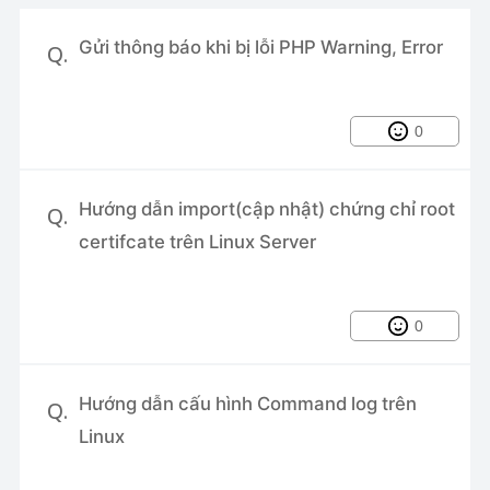
Gửi thông báo khi có người SSH hoặc
Gửi thông báo khi bị lỗi PHP Warning, Error
Q.
gắt kết nối SSH vào
CI/CD với Jenkins và Docker
0
Partitioning cho Mysql
Cách cấp quyền Sudo cho người
Hướng dẫn import(cập nhật) chứng chỉ root
Q.
dùng trong Linux
certifcate trên Linux Server
Sử dụng Traits cho Model trong
Laravel
0
Hướng dẫn cấu hình Command log trên
Q.
Linux