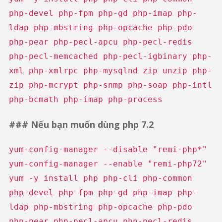
php-devel php-fpm php-gd php-imap php-
ldap php-mbstring php-opcache php-pdo
php-pear php-pecl-apcu php-pecl-redis
php-pecl-memcached php-pecl-igbinary php-
xml php-xmlrpc php-mysqlnd zip unzip php-
zip php-mcrypt php-snmp php-soap php-intl
php-bcmath php-imap php-process
### Nếu bạn muốn dùng php 7.2
yum-config-manager --disable "remi-php*"
yum-config-manager --enable "remi-php72"
yum -y install php php-cli php-common
php-devel php-fpm php-gd php-imap php-
ldap php-mbstring php-opcache php-pdo
php-pear php-pecl-apcu php-pecl-redis