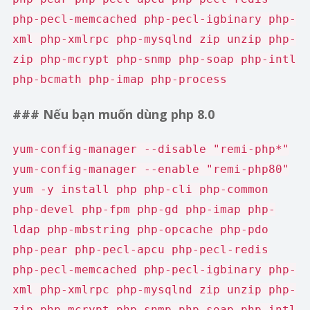
php-pecl-memcached php-pecl-igbinary php-
xml php-xmlrpc php-mysqlnd zip unzip php-
zip php-mcrypt php-snmp php-soap php-intl
php-bcmath php-imap php-process
### Nếu bạn muốn dùng php 8.0
yum-config-manager --disable "remi-php*"
yum-config-manager --enable "remi-php80"
yum -y install php php-cli php-common
php-devel php-fpm php-gd php-imap php-
ldap php-mbstring php-opcache php-pdo
php-pear php-pecl-apcu php-pecl-redis
php-pecl-memcached php-pecl-igbinary php-
xml php-xmlrpc php-mysqlnd zip unzip php-
zip php-mcrypt php-snmp php-soap php-intl