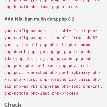
php-bcmath php-imap php-process
### Nếu bạn muốn dùng php 8.2
yum-config-manager --disable "remi-php*"
yum-config-manager --enable "remi-php82"
yum -y install php php-cli php-common
php-devel php-fpm php-gd php-imap php-
ldap php-mbstring php-opcache php-pdo
php-pear php-pecl-apcu php-pecl-redis
php-pecl-memcached php-pecl-igbinary php-
xml php-xmlrpc php-mysqlnd zip unzip php-
zip php-mcrypt php-snmp php-soap php-intl
php-bcmath php-imap php-process
Check