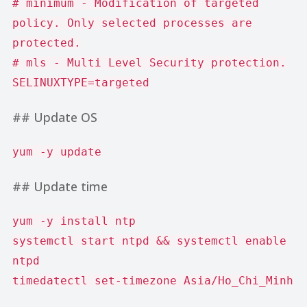
# minimum - Modification of targeted
policy. Only selected processes are
protected.
# mls - Multi Level Security protection.
SELINUXTYPE=targeted
## Update OS
yum -y update
## Update time
yum -y install ntp
systemctl start ntpd && systemctl enable
ntpd
timedatectl set-timezone Asia/Ho_Chi_Minh