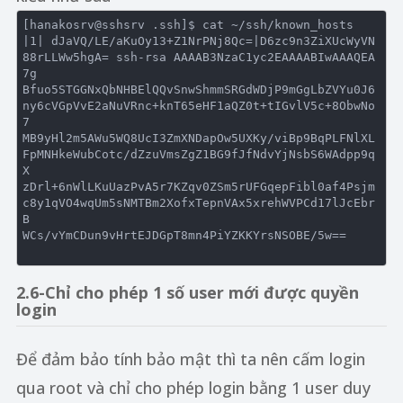
[hanakosrv
@sshsrv
 .ssh]$ cat 
~/ssh/
known_hosts

|
1
| dJaVQ
/LE/
aKuOy13+Z1NrPNj8Qc=|D6zc9n3ZiXUcWyVN
88rLLWw5hgA= ssh-rsa AAAAB3NzaC1yc2EAAAABIwAAAQEA
7g

Bfuo5STGGNxQbNHBElQQvSnwShmmSRGdWDjP9mGgLbZVYu0J6
ny6cVGpVvE2aNuVRnc+knT65eHF1aQZ0t+tIGvlV5c+
8
ObwNo
7

MB9yHl2m5AWu5WQ8UcI3ZmXNDapOw5UXKy
/viBp9BqPLFNlXL
FpMNHkeWubCotc/
dZzuVmsZgZ1BG9fJfNdvYjNsbS6WAdpp9q
X

zDrl+
6
nWlLKuUazPvA5r7KZqv0ZSm5rUFGqepFibl0af4Psjm
c8y1qVO4wqUm5sNMTBm2XofxTepnVAx5xrehWVPCd17lJcEbr
B

WCs
/vYmCDun9vHrtEJDGpT8mn4PiYZKKYrsNSOBE/
5
w==

2.6-Chỉ cho phép 1 số user mới được quyền
login
Để đảm bảo tính bảo mật thì ta nên cấm login
qua root và chỉ cho phép login bằng 1 user duy