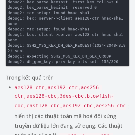
debug2:
 kex_parse_kexinit: first_kex_follows 
0
debug2:
 kex_parse_kexinit: reserved 
0
debug2:
debug1:
 kex: server->client aes128-ctr hmac-sha1 
debug2:
debug1:
 kex: client->server aes128-ctr hmac-sha1 
debug1:
 SSH2_MSG_KEX_DH_GEX_REQUEST(
1024
<
2048
<
819
2
debug1:
debug2:
 dh_gen_key: priv key bits set: 
155
/
320
Trong kết quả trên
aes128-ctr,aes192-ctr,aes256-
ctr,aes128-cbc,3des-cbc,blowfish-
cbc,cast128-cbc,aes192-cbc,aes256-cbc
:
hiển thị các thuật toán mã hoá đối xứng
truyền dữ liệu lớn đang sử dụng. Các thuật