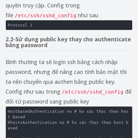
quyền truy cập. Config trong
file
như sau
/etc/ssh/sshd_config
Protocol
2
2.2-Sử dụng public key thay cho authenticate
bằng password
Bình thường ta sẽ login ssh bằng cách nhập
password, nhưng để nâng cao tính bảo mật thì
ta nên chuyển qua authen bằng public key.
Config như sau trong
để
/etc/ssh/sshd_config
đổi từ password sang public key
HostbasedAuthentication
no
# ko xác thực theo hos
t based 

RhostsAuthentication 
no
# ko xác thực theo host b
ased