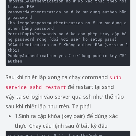
RhostsRSAAuthentication 
no
# ko xác thực theo hos
t based RSA

PasswordAuthentication 
no
# ko sử dụng authen bằn
g password

ChallengeResponseAuthentication 
no
# ko sử dụng a
uthen bằng password

PermitEmptyPasswords 
no
# ko cho phép truy cập bằ
ng password rỗng (đối với user ko setup pass)

RSAAuthentication 
no
# Không authen RSA（version 1 
thôi）

PubkeyAuthentication 
yes
# sử dụng public key để 
authen
Sau khi thiết lập xong ta chạy command
sudo
để restart lại sshd
service sshd restart
Vậy ta sẽ login vào server qua ssh như thế nào
sau khi thiết lập như trên. Ta phải
1.Sinh ra cặp khóa (key pair) để dùng xác
thực. Chạy câu lệnh sau ở bất kỳ đâu
ssh-keygen -t rsa -P 
''
-f