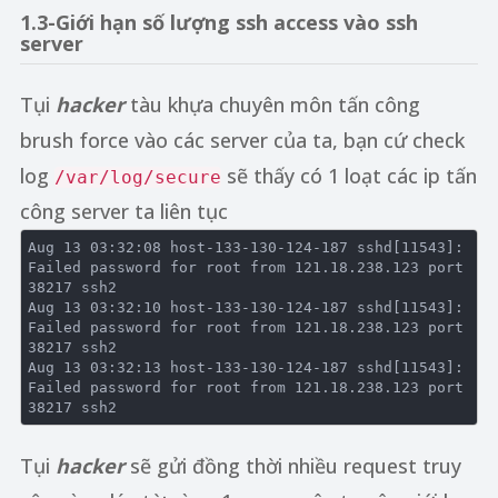
1.3-Giới hạn số lượng ssh access vào ssh
server
Tụi
hacker
tàu khựa chuyên môn tấn công
brush force vào các server của ta, bạn cứ check
log
sẽ thấy có 1 loạt các ip tấn
/var/log/secure
công server ta liên tục
Aug
 13 03
:32
:08
host-133-130-124-187
sshd
[11543]
: 
Failed
password
for
root
from
 121
.18
.238
.123
port
38217 
ssh2
Aug
 13 03
:32
:10
host-133-130-124-187
sshd
[11543]
: 
Failed
password
for
root
from
 121
.18
.238
.123
port
38217 
ssh2
Aug
 13 03
:32
:13
host-133-130-124-187
sshd
[11543]
: 
Failed
password
for
root
from
 121
.18
.238
.123
port
38217 
ssh2
Tụi
hacker
sẽ gửi đồng thời nhiều request truy