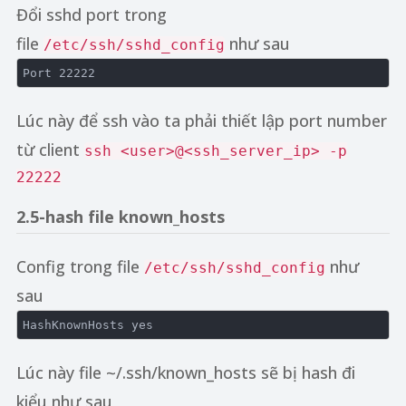
Đổi sshd port trong
file
như sau
/etc/ssh/sshd_config
Port
22222
Lúc này để ssh vào ta phải thiết lập port number
từ client
ssh <user>@<ssh_server_ip> -p
22222
2.5-hash file known_hosts
Config trong file
như
/etc/ssh/sshd_config
sau
HashKnownHosts
yes
Lúc này file ~/.ssh/known_hosts sẽ bị hash đi
kiểu như sau