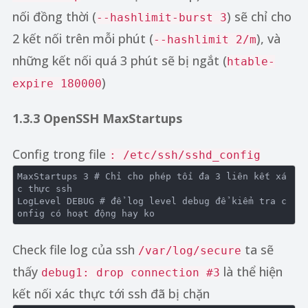
nối đồng thời (
) sẽ chỉ cho
--hashlimit-burst 3
2 kết nối trên mỗi phút (
), và
--hashlimit 2/m
những kết nối quá 3 phút sẽ bị ngắt (
htable-
)
expire 180000
1.3.3 OpenSSH MaxStartups
Config trong file
: /etc/ssh/sshd_config
MaxStartups
3
# Chỉ cho phép tối đa 3 liên kết xá
c thực ssh

LogLevel DEBUG 
# để log level debug để kiểm tra c
onfig có hoạt động hay ko
Check file log của ssh
ta sẽ
/var/log/secure
thấy
là thể hiện
debug1: drop connection #3
kết nối xác thực tới ssh đã bị chặn