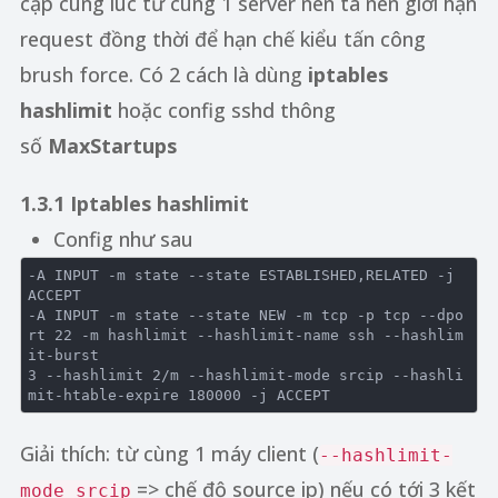
cập cùng lúc từ cùng 1 server nên ta nên giới hạn
request đồng thời để hạn chế kiểu tấn công
brush force. Có 2 cách là dùng
iptables
hashlimit
hoặc config sshd thông
số
MaxStartups
1.3.1 Iptables hashlimit
Config như sau
-A INPUT -
m
state
 --
state
 ESTABLISHED,RELATED -j 
ACCEPT

-A INPUT -
m
state
 --
state
 NEW -
m
 tcp -p tcp --dpo
rt 
22
 -
m
 hashlimit --hashlimit-name ssh --hashlim
3
 --hashlimit 
2
/
m
 --hashlimit-mode srcip --hashli
mit-htable-expire 
180000
Giải thích: từ cùng 1 máy client (
--hashlimit-
=> chế độ source ip) nếu có tới 3 kết
mode srcip