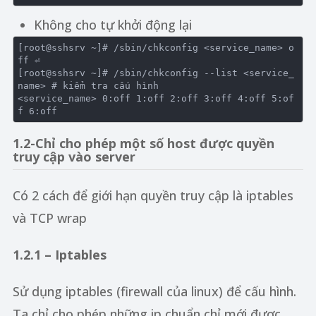
Không cho tự khởi động lại
[root@sshsrv ~]
# /sbin/chkconfig <service_name> o
ff ⏎

[root@sshsrv ~]
# /sbin/chkconfig --list <service_
name> # kiểm tra cấu hình

<service_name> 
0
:off
1
:off
2
:off
3
:off
4
:off
5
:of
f
6
:off
1.2-Chỉ cho phép một số host được quyền
truy cập vào server
Có 2 cách để giới hạn quyền truy cập là iptables
và TCP wrap
1.2.1 – Iptables
Sử dụng iptables (firewall của linux) để cấu hình.
Ta chỉ cho phép những ip chuẩn chỉ mới được