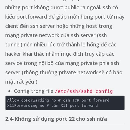
những port không được public ra ngoài. ssh có
kiểu portforward để giúp mở những port từ máy
client đến ssh server hoặc những host trong
mạng private network của ssh server (ssh
tunnel) nên nhiều lúc trở thành lỗ hổng để các
hacker khai thác nhằm mục đích truy cập các
service trong nội bộ của mạng private phía ssh
server (thông thường private network sẽ có bảo
mật rất yếu )
Config trong file
/etc/ssh/sshd_config
AllowTcpForwarding
no
# cấm TCP port forward 
X11Forwarding 
no
# cấm X11 port forward 
2.4-Không sử dụng port 22 cho ssh nữa