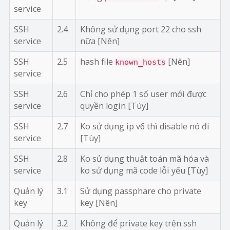
service
SSH
2.4
Không sử dụng port 22 cho ssh
service
nữa [Nên]
SSH
2.5
hash file
[Nên]
known_hosts
service
SSH
2.6
Chỉ cho phép 1 số user mới được
service
quyền login [Tùy]
SSH
2.7
Ko sử dụng ip v6 thì disable nó đi
service
[Tùy]
SSH
2.8
Ko sử dụng thuật toán mã hóa và
service
ko sử dụng mã code lỗi yếu [Tùy]
Quản lý
3.1
Sử dụng passphare cho private
key
key [Nên]
Quản lý
3.2
Không để private key trên ssh