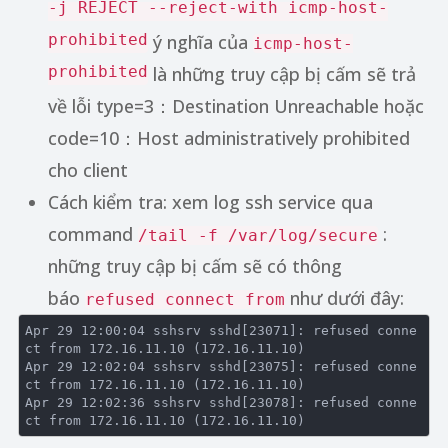
-j REJECT --reject-with icmp-host-
prohibited
ý nghĩa của
icmp-host-
prohibited
là những truy cập bị cấm sẽ trả
về lỗi type=3：Destination Unreachable hoặc
code=10：Host administratively prohibited
cho client
Cách kiểm tra: xem log ssh service qua
command
:
/tail -f /var/log/secure
những truy cập bị cấm sẽ có thông
báo
như dưới đây:
refused connect from
Apr
 29 12
:00
:04
sshsrv
sshd
[23071]
: 
refused
conne
ct
from
 172
.16
.11
.10
 (172
.16
.11
.10
Apr
 29 12
:02
:04
sshsrv
sshd
[23075]
: 
refused
conne
ct
from
 172
.16
.11
.10
 (172
.16
.11
.10
Apr
 29 12
:02
:36
sshsrv
sshd
[23078]
: 
refused
conne
ct
from
 172
.16
.11
.10
 (172
.16
.11
.10