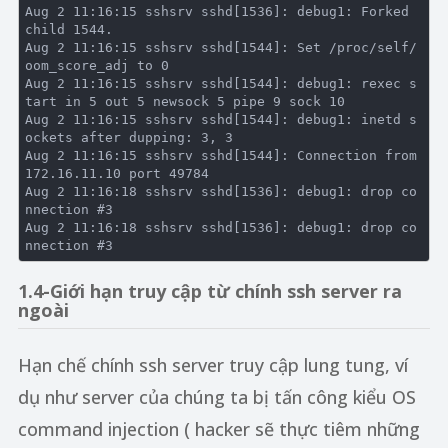
Aug 2 11:16:15 sshsrv sshd[1536]: debug1: Forked 
child 1544.

Aug 2 11:16:15 sshsrv sshd[1544]: 
Set
 /proc/
self
/
oom_score_adj 
to
0
Aug 
2
11
:
16
:
15
 sshsrv sshd[
1544
]: debug1: rexec 
s
tart
in
5
out
5
 newsock 
5
pipe
9
 sock 
10
Aug 
2
11
:
16
:
15
 sshsrv sshd[
1544
]: debug1: inetd s
ockets 
after
 dupping: 
3
, 
3
Aug 
2
11
:
16
:
15
 sshsrv sshd[
1544
]: 
Connection
from
172.16
.11
.10
 port 
49784
Aug 
2
11
:
16
:
18
 sshsrv sshd[
1536
]: debug1: 
drop
co
nnection
 #
3
Aug 
2
11
:
16
:
18
 sshsrv sshd[
1536
]: debug1: 
drop
co
nnection
 #
3
1.4-Giới hạn truy cập từ chính ssh server ra
ngoài
Hạn chế chính ssh server truy cập lung tung, ví
dụ như server của chúng ta bị tấn công kiểu OS
command injection ( hacker sẽ thực tiêm những