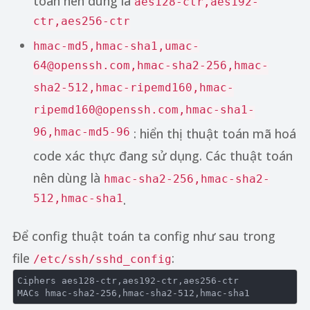
toán nên dùng là
aes128-ctr,aes192-
ctr,aes256-ctr
hmac-md5,hmac-sha1,umac-
64@openssh.com,hmac-sha2-256,hmac-
sha2-512,hmac-ripemd160,hmac-
ripemd160@openssh.com,hmac-sha1-
96,hmac-md5-96
: hiển thị thuật toán mã hoá
code xác thực đang sử dụng. Các thuật toán
nên dùng là
hmac-sha2-256,hmac-sha2-
512,hmac-sha1
.
Để config thuật toán ta config như sau trong
file
:
/etc/ssh/sshd_config
Ciphers
 aes128-ctr,aes192-ctr,aes256-ctr 

MACs hmac-sha2-
256
,hmac-sha2-
512