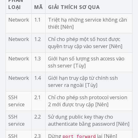
PHÂN
LOẠI
MÃ
GIẢI THÍCH SƠ QUA
Network
1.1
Triệt hạ những service không cần
thiết [Nên]
Network
1.2
Chỉ cho phép một số host được
quyền truy cập vào server [Nên]
Network
1.3
Giới hạn số lượng ssh access vào
ssh server [Tùy]
Network
1.4
Giới hạn truy cập từ chính ssh
server ra ngoài [Tùy]
SSH
2.1
Chỉ cho phép ssh protocol version
service
2 mới được truy cập [Nên]
SSH
2.2
Sử dụng public key thay cho
service
authenticate bằng password [Nên]
SSH
2.3
Dừng
lại [Nên]
port forward