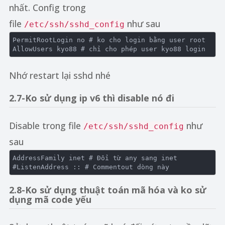
nhất. Config trong
file
như sau
/etc/ssh/sshd_config
PermitRootLogin
no
# ko cho login bằng user root
AllowUsers kyo88 
# chỉ cho phép user kyo88 login
Nhớ restart lại sshd nhé
2.7-Ko sử dụng ip v6 thì disable nó đi
Disable trong file
như
/etc/ssh/sshd_config
sau
AddressFamily
 inet 
# Đổi từ any sang inet
#ListenAddress :: # Commentout dòng này
2.8-Ko sử dụng thuật toán mã hóa và ko sử
dụng mã code yếu