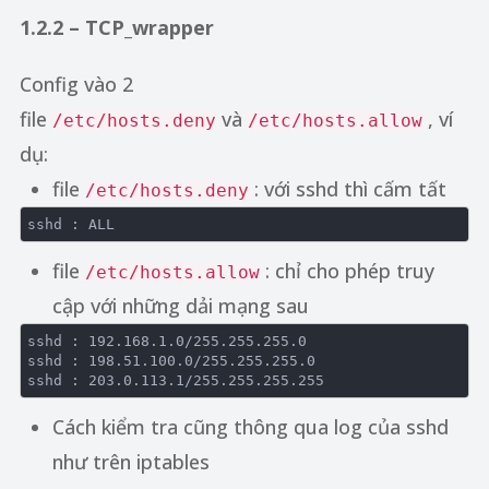
1.2.2 – TCP_wrapper
Config vào 2
file
và
, ví
/etc/hosts.deny
/etc/hosts.allow
dụ:
file
: với sshd thì cấm tất
/etc/hosts.deny
sshd :
file
: chỉ cho phép truy
/etc/hosts.allow
cập với những dải mạng sau
sshd
 : 
192.168.1.0
/
255.255.255.0
sshd : 
198.51.100.0
/
255.255.255.0
sshd : 
203.0.113.1
/
255.255.255.255
Cách kiểm tra cũng thông qua log của sshd
như trên iptables