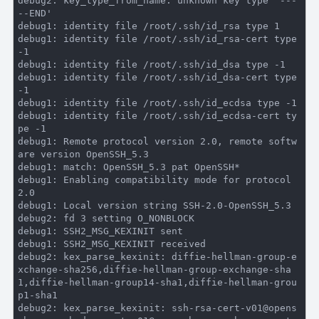
debug2:
 key_type_from_name: unknown key type 
'---
--END'
debug1:
 identity file /root/.ssh/id_rsa type 
1
debug1:
 identity file /root/.ssh/id_rsa-cert type 
-1
debug1:
 identity file /root/.ssh/id_dsa type 
-1
debug1:
 identity file /root/.ssh/id_dsa-cert type 
-1
debug1:
 identity file /root/.ssh/id_ecdsa type 
-1
debug1:
 identity file /root/.ssh/id_ecdsa-cert ty
pe 
-1
debug1:
 Remote protocol version 
2.0
, remote softw
are version OpenSSH_5
.3
debug1:
 match: OpenSSH_5
.3
debug1:
 Enabling compatibility mode for protocol 
2.0
debug1:
 Local version string SSH
-2.0
-OpenSSH_5
.3
debug2:
 fd 
3
debug1:
debug1:
debug2:
 kex_parse_kexinit: diffie-hellman-group-e
xchange-sha256,diffie-hellman-group-exchange-sha
1,diffie-hellman-group14-sha1,diffie-hellman-grou
debug2:
 kex_parse_kexinit: ssh-rsa-cert-v01@opens