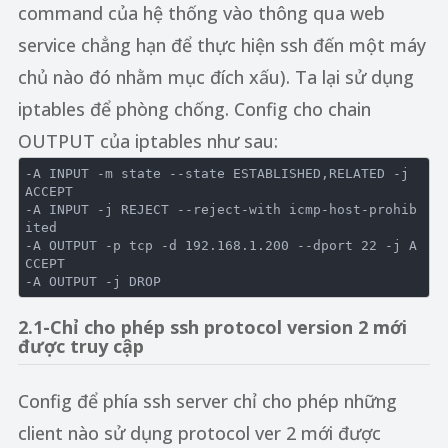
command của hệ thống vào thông qua web
service chẳng hạn để thực hiện ssh đến một máy
chủ nào đó nhằm mục đích xấu). Ta lại sử dụng
iptables để phòng chống. Config cho chain
OUTPUT của iptables như sau:
-A INPUT -m state --state ESTABLISHED,RELATED -j 
ACCEPT
-A INPUT -j REJECT --reject-with icmp-host-prohib
ited
-A OUTPUT -p tcp -d 192.168.1.200 --dport 22 -j A
CCEPT
-A OUTPUT -j DROP
2.1-Chỉ cho phép ssh protocol version 2 mới
được truy cập
Config để phía ssh server chỉ cho phép những
client nào sử dụng protocol ver 2 mới được