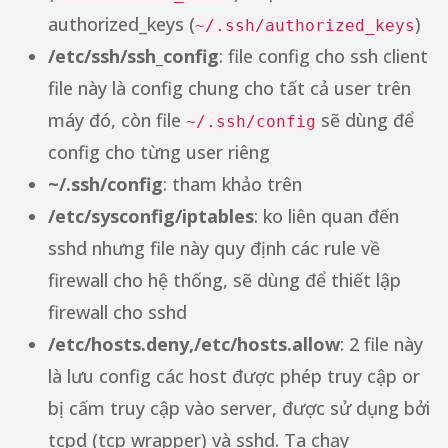
authorized_keys (
)
~/.ssh/authorized_keys
/etc/ssh/ssh_config
: file config cho ssh client
file này là config chung cho tất cả user trên
máy đó, còn file
sẽ dùng để
~/.ssh/config
config cho từng user riêng
~/.ssh/config
: tham khảo trên
/etc/sysconfig/iptables
: ko liên quan đến
sshd nhưng file này quy định các rule về
firewall cho hệ thống, sẽ dùng để thiết lập
firewall cho sshd
/etc/hosts.deny,/etc/hosts.allow
: 2 file này
là lưu config các host được phép truy cập or
bị cấm truy cập vào server, được sử dụng bởi
tcpd (tcp wrapper) và sshd. Ta chạy