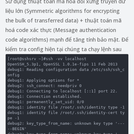
Sử dụng thuật toán mã hoá đối xứng truyền dữ
liệu lớn (Symmetric algorithms for encrypting
the bulk of transferred data) + thuật toán mã
hoá code xác thực (Message authentication
code algorithms) mạnh để tăng tính bảo mật. Để
kiểm tra config hiện tại chúng ta chạy lệnh sau
[root@sshsrv ~]
#ssh -vv localhost
OpenSSH_5
.3
p1, OpenSSL 
1.0
.1
e-fips 
11
 Feb 
2013
debug1:
 Reading configuration data /etc/ssh/ssh_c
debug1:
debug2:
 ssh_connect: needpriv 
0
debug1:
 Connecting to localhost [::
1
] port 
22.
debug1:
debug1:
 permanently_set_uid: 
0
/
0
debug1:
 identity file /root/.ssh/identity type 
-1
debug1:
 identity file /root/.ssh/identity-cert ty
pe 
-1
debug2:
 key_type_from_name: unknown key type 
'---
--BEGIN'