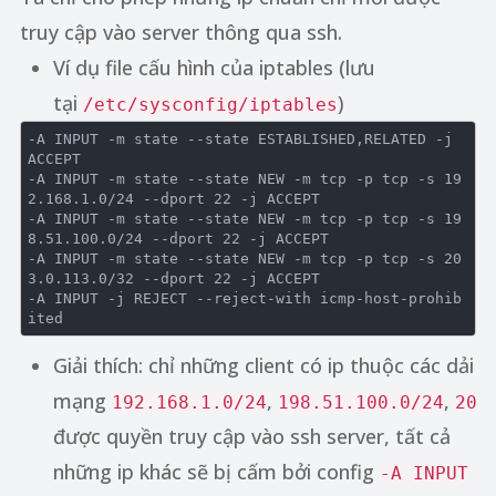
truy cập vào server thông qua ssh.
Ví dụ file cấu hình của iptables (lưu
tại
)
/etc/sysconfig/iptables
-A INPUT -
m
state
 --
state
 ESTABLISHED,RELATED -j 
ACCEPT

-A INPUT -
m
state
 --
state
 NEW -
m
 tcp -p tcp -
s
19
2.168
.
1.0
/
24
 --dport 
22
 -j ACCEPT

-A INPUT -
m
state
 --
state
 NEW -
m
 tcp -p tcp -
s
19
8.51
.
100.0
/
24
 --dport 
22
 -j ACCEPT

-A INPUT -
m
state
 --
state
 NEW -
m
 tcp -p tcp -
s
20
3.0
.
113.0
/
32
 --dport 
22
 -j ACCEPT

-A INPUT -j REJECT --reject-with icmp-host-prohib
Giải thích: chỉ những client có ip thuộc các dải
mạng
,
,
192.168.1.0/24
198.51.100.0/24
203
được quyền truy cập vào ssh server, tất cả
những ip khác sẽ bị cấm bởi config
-A INPUT