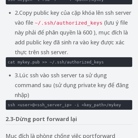
2.Copy public key của cặp khóa lên ssh server
vào file
(lưu ý file
~/.ssh/authorized_keys
này phải để phân quyền là 600 ), mục đích là
add public key đã sinh ra vào key được xác
thực trên ssh server.
cat mykey.pub 
>> 
~
/.ssh/authorized
3.Lúc ssh vào ssh server ta sử dụng
command sau (sử dụng private key để đăng
nhập)
ssh 
<
user
>
@
<
ssh_server_ip
>
 -i 
<
key_path
>
2.3-Dừng port forward lại
Mục đích là phòng chống việc portforward