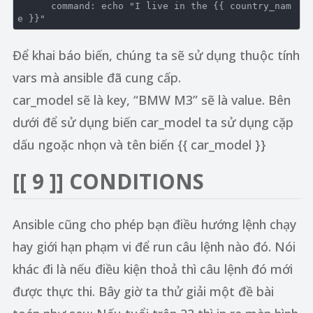
      command: echo "I live in the {‌{ country_nam
Để khai báo biến, chúng ta sẽ sử dụng thuộc tính
vars mà ansible đã cung cấp.
car_model sẽ là key, “BMW M3” sẽ là value. Bên
dưới để sử dụng biến car_model ta sử dụng cặp
dấu ngoặc nhọn và tên biến {{ car_model }}
[[ 9 ]] CONDITIONS
Ansible cũng cho phép bạn điều hướng lệnh chạy
hay giới hạn phạm vi để run câu lệnh nào đó. Nói
khác đi là nếu điều kiện thoả thì câu lệnh đó mới
được thực thi. Bây giờ ta thử giải một đề bài