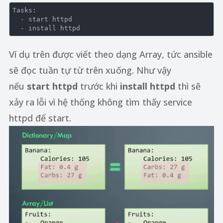
Tasks:

  - start httpd

Ví dụ trên được viết theo dạng Array, tức ansible
sẽ đọc tuần tự từ trên xuống. Như vậy
nếu
start httpd
trước khi
install httpd
thì sẽ
xảy ra lỗi vì hệ thống không tìm thấy service
httpd để start.