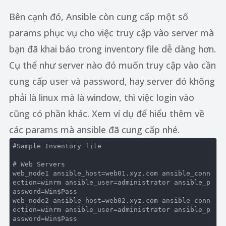
Bên cạnh đó, Ansible còn cung cấp một số
params phục vụ cho việc truy cập vào server mà
bạn đã khai báo trong inventory file dễ dàng hơn.
Cụ thể như server nào đó muốn truy cập vào cần
cung cấp user và password, hay server đó không
phải là linux mà là window, thì việc login vào
cũng có phần khác. Xem ví dụ để hiểu thêm về
các params mà ansible đã cung cấp nhé.
#Sample Inventory file

# Web Servers

web_node1 ansible_host=web01.xyz.com ansible_conn
ection=winrm ansible_user=administrator ansible_p
assword=Win$Pass

web_node2 ansible_host=web02.xyz.com ansible_conn
ection=winrm ansible_user=administrator ansible_p
assword=Win$Pass
