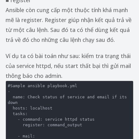
■ register
Ansible còn cung cấp một thuộc tính khá mạnh
mẽ là register. Register giúp nhận kết quả trả về
từ một câu lệnh. Sau đó ta có thể dùng kết quá
trả về đó cho những câu lệnh chạy sau đó.
Ví dụ ta có bài toán như sau: kiểm tra trạng thái
của service httpd, nếu start thất bại thì gửi mail
thông báo cho admin.
#Sample ansible playbook.yml

-

  name: Check status of service and email if its 
down

  hosts: localhost

  tasks:

    - command: service httpd status

      register: command_output

    - mail:
