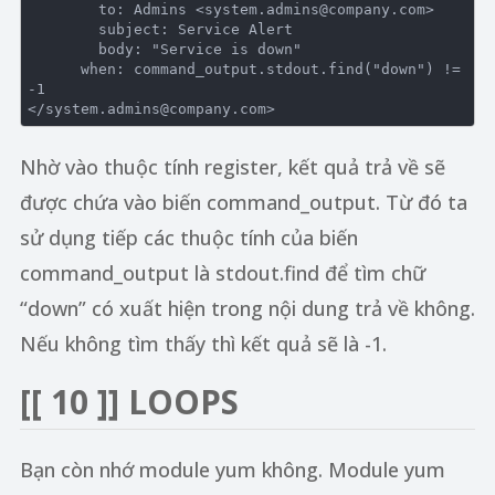
        to: Admins <system.admins@company.com>

        subject: Service Alert

        body: "Service is down"

      when: command_output.stdout.find("down") != 
-1

</system.admins@company.com>
Nhờ vào thuộc tính register, kết quả trả về sẽ
được chứa vào biến command_output. Từ đó ta
sử dụng tiếp các thuộc tính của biến
command_output là stdout.find để tìm chữ
“down” có xuất hiện trong nội dung trả về không.
Nếu không tìm thấy thì kết quả sẽ là -1.
[[ 10 ]] LOOPS
Bạn còn nhớ module yum không. Module yum