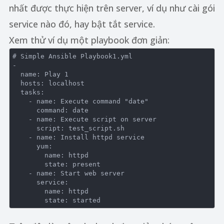
nhất được thực hiện trên server, ví dụ như cài gói
service nào đó, hay bật tắt service.
Xem thử ví dụ một playbook đơn giản:
# Simple Ansible Playbook1.yml

-

  name: Play 1

  hosts: localhost

  tasks:

    - name: Execute command "date"

      command: date

    - name: Execute script on server

      script: test_script.sh

    - name: Install httpd service

      yum:

        name: httpd

        state: present

    - name: Start web server

      service:

        name: httpd
