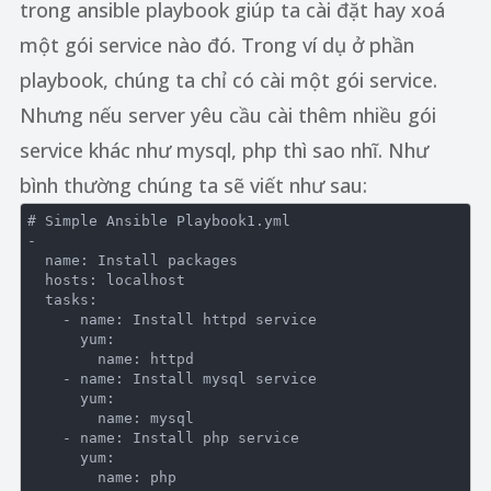
trong ansible playbook giúp ta cài đặt hay xoá
một gói service nào đó. Trong ví dụ ở phần
playbook, chúng ta chỉ có cài một gói service.
Nhưng nếu server yêu cầu cài thêm nhiều gói
service khác như mysql, php thì sao nhĩ. Như
bình thường chúng ta sẽ viết như sau:
# Simple Ansible Playbook1.yml

-

  name: Install packages

  hosts: localhost

  tasks:

    - name: Install httpd service

      yum:

        name: httpd

    - name: Install mysql service

      yum:

        name: mysql

    - name: Install php service

      yum:
