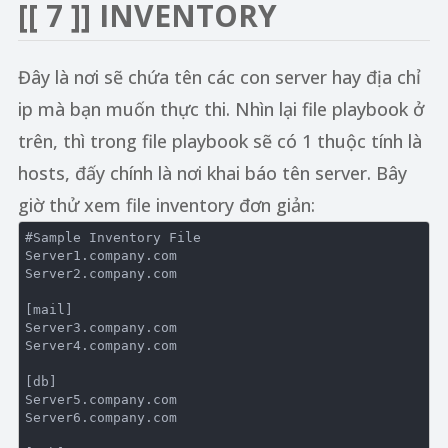
[[ 7 ]] INVENTORY
Đây là nơi sẽ chứa tên các con server hay địa chỉ
ip mà bạn muốn thực thi. Nhìn lại file playbook ở
trên, thì trong file playbook sẽ có 1 thuộc tính là
hosts, đấy chính là nơi khai báo tên server. Bây
giờ thử xem file inventory đơn giản:
#Sample Inventory File

Server1.company.com

Server2.company.com 

[mail]

Server3.company.com 

Server4.company.com 

[db]

Server5.company.com 

Server6.company.com 
