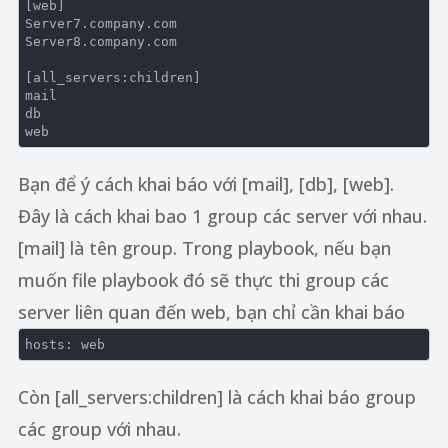
[web]

Server7.company.com

Server8.company.com 

[all_servers:children]

mail

db

Bạn để ý cách khai báo với [mail], [db], [web].
Đây là cách khai bao 1 group các server với nhau.
[mail] là tên group. Trong playbook, nếu bạn
muốn file playbook đó sẽ thực thi group các
server liên quan đến web, bạn chỉ cần khai báo
Còn [all_servers:children] là cách khai báo group
các group với nhau.