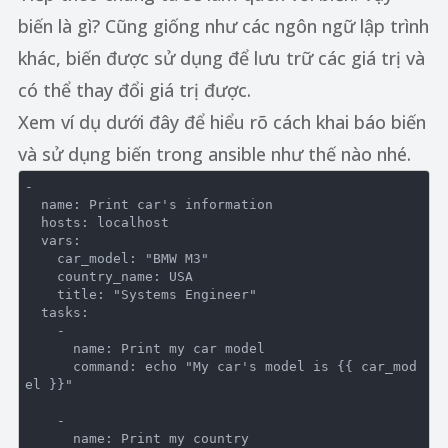
biến là gì? Cũng giống như các ngôn ngữ lập trình
khác, biến được sử dụng để lưu trữ các giá trị và
có thể thay đổi giá trị được.
Xem ví dụ dưới đây để hiểu rõ cách khai báo biến
và sử dụng biến trong ansible như thế nào nhé.
-

  name: Print car's information

  hosts: localhost

  vars:

    car_model: "BMW M3"

    country_name: USA

    title: "Systems Engineer"

  tasks:

    -

      name: Print my car model

      command: echo "My car's model is {{ car_mod
el }}"

    -

      name: Print my country
