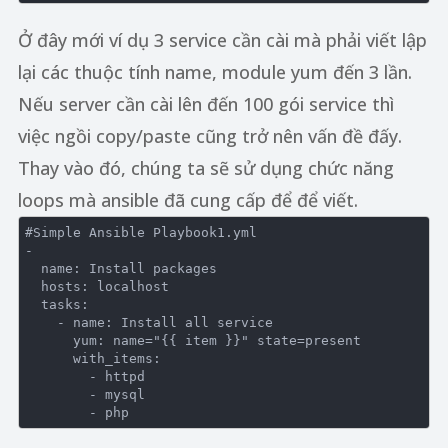
Ở đây mới ví dụ 3 service cần cài mà phải viết lập
lại các thuộc tính name, module yum đến 3 lần.
Nếu server cần cài lên đến 100 gói service thì
việc ngồi copy/paste cũng trở nên vấn đề đấy.
Thay vào đó, chúng ta sẽ sử dụng chức năng
loops mà ansible đã cung cấp để để viết.
#Simple Ansible Playbook1.yml

-

  name: Install packages

  hosts: localhost

  tasks:

    - name: Install all service

      yum: name="{{ item }}" state=present

      with_items:

        - httpd

        - mysql
