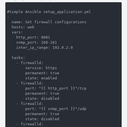
#Simple Ansible setup_application.yml

-

  name: Set firewall configurations

  hosts: web

  vars:

    http_port: 8081

    snmp_port: 160-161

    inter_ip_range: 192.0.2.0

  tasks:

    - firewalld:

        service: https

        permanent: true

        state: enabled

    - firewalld:

        port: "{{ http_port }}"/tcp

        permanent: true

        state: disabled

    - firewalld:

        port: "{{ snmp_port }}"/udp

        permanent: true

        state: disabled

    - firewalld:
