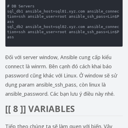
# DB Servers

sql_db1 ansible_host=sql01.xyz.com ansible_connec
tion=ssh ansible_user=root ansible_ssh_pass=Lin$P
ass

sql_db2 ansible_host=sql02.xyz.com ansible_connec
tion=ssh ansible_user=root ansible_ssh_pass=Lin$P
ass

Đối với server window, Ansible cung cấp kiểu
connect là winrm. Bên cạnh đó cách khai báo
password cũng khác với Linux. Ở window sẽ sử
dụng param ansible_ssh_pass, còn linux là
ansible_password. Các bạn lưu ý điều này nhé.
[[ 8 ]] VARIABLES
Tiếp theo chúng ta sẽ làm quen với biến. Vậy