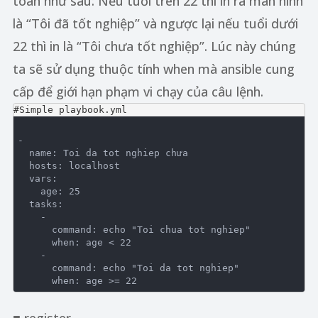
toán như sau: Nếu tuổi trên 22 thì in ra màn hình
là “Tôi đã tốt nghiệp” và ngược lại nếu tuổi dưới
22 thì in là “Tôi chưa tốt nghiệp”. Lúc này chúng
ta sẽ sử dụng thuộc tính when mà ansible cung
cấp để giới hạn phạm vi chạy của câu lệnh.
#Simple playbook.yml
-

  name: Toi da tot nghiep chưa

  hosts: localhost

  vars:

    age: 25

  tasks:

    -

      command: echo "Toi chua tot nghiep"

      when: age < 22          

    -                     

      command: echo "Toi da tot nghiep"                     
